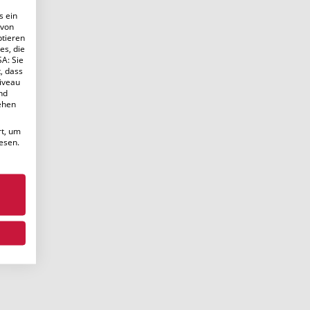
s ein
 von
ptieren
es, die
SA: Sie
, dass
iveau
nd
ehen
rt, um
esen.