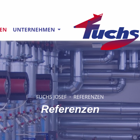
ZEN
UNTERNEHMEN
Direkt zur Hauptnavigatio
Direkt zum Inhalt springen
FUCHS JOSEF
REFERENZEN
Referenzen