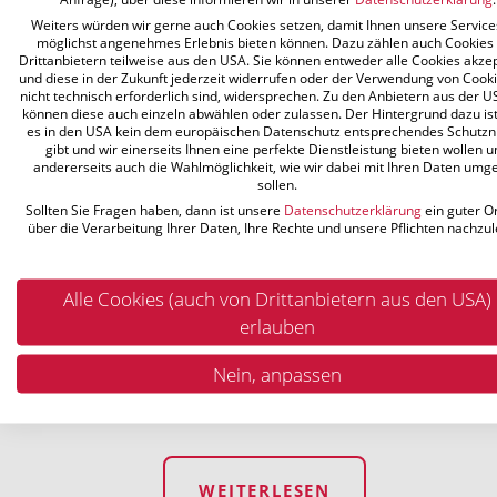
Weiters würden wir gerne auch Cookies setzen, damit Ihnen unsere Service
möglichst angenehmes Erlebnis bieten können. Dazu zählen auch Cookies
Drittanbietern teilweise aus den USA. Sie können entweder alle Cookies akze
und diese in der Zukunft jederzeit widerrufen oder der Verwendung von Cooki
nicht technisch erforderlich sind, widersprechen. Zu den Anbietern aus der U
können diese auch einzeln abwählen oder zulassen. Der Hintergrund dazu ist
es in den USA kein dem europäischen Datenschutz entsprechendes Schutzn
gibt und wir einerseits Ihnen eine perfekte Dienstleistung bieten wollen u
andererseits auch die Wahlmöglichkeit, wie wir dabei mit Ihren Daten umg
WOHNHAUSANLAGE - WIEN,
sollen.
WEISSELGASSE
Sollten Sie Fragen haben, dann ist unsere
Datenschutzerklärung
ein guter O
über die Verarbeitung Ihrer Daten, Ihre Rechte und unsere Pflichten nachzul
Wohnhausanlage
Alle Cookies (auch von Drittanbietern aus den USA)
Neubau - Installation von Heizung-,
erlauben
Kälte-, Lüftungs- und Sanitäranlagen
1210 Wien, Weisselgasse
Nein, anpassen
42 Wohneinheiten
WEITERLESEN