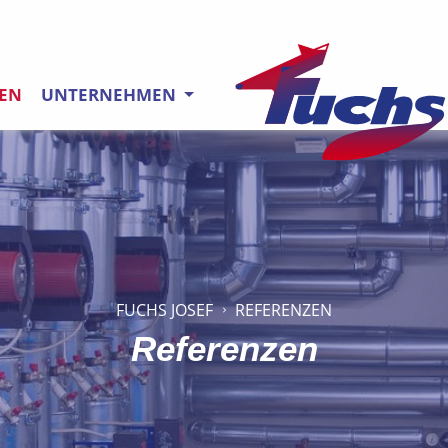
ZEN
UNTERNEHMEN
Direkt zur Hauptnavigatio
Direkt zum Inhalt springen
FUCHS JOSEF
REFERENZEN
Referenzen