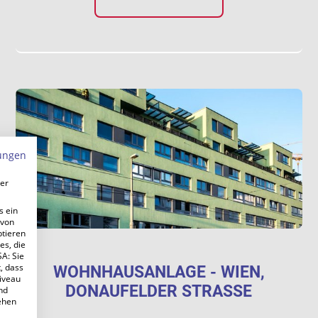
ungen
ner
s ein
 von
ptieren
es, die
SA: Sie
, dass
WOHNHAUSANLAGE - WIEN,
iveau
DONAUFELDER STRASSE
nd
ehen