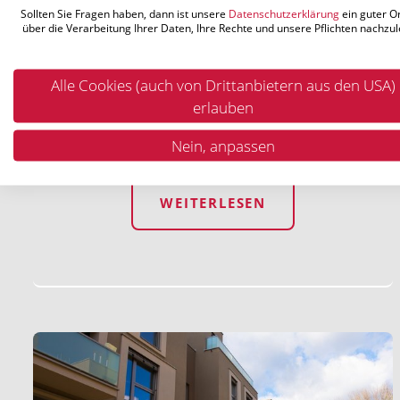
Wohnhausanlage
Sollten Sie Fragen haben, dann ist unsere
Datenschutzerklärung
ein guter O
über die Verarbeitung Ihrer Daten, Ihre Rechte und unsere Pflichten nachzul
Neubau - Installation von Heizung-
und Sanitäranlagen
Alle Cookies (auch von Drittanbietern aus den USA)
1220 Wien, Anton Sattler Gasse
erlauben
38 Wohneinheiten
Nein, anpassen
WEITERLESEN