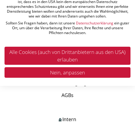
ist, dass es in den USA kein dem europäischen Datenschutz
7442 Lockenhaus
entsprechendes Schutzniveau gibt und wir einerseits Ihnen eine perfekte
Dienstleistung bieten wollen und andererseits auch die Wahlmöglichkeit,
Österreich
wie wir dabei mit Ihren Daten umgehen sollen.
Sollten Sie Fragen haben, dann ist unsere
Datenschutzerklärung
ein guter
Ort, um über die Verarbeitung Ihrer Daten, Ihre Rechte und unsere
Pflichten nachzulesen.
QUICKLINKS
Leistungen
Alle Cookies (auch von Drittanbietern aus den USA)
Referenzen
erlauben
Aktuelle Stellenangebote
Nein, anpassen
Einkaufsbedingungen
AGBs
Intern