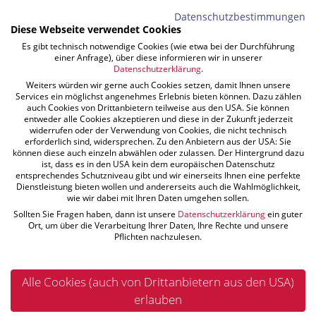
Jobs im Burgenland –
Datenschutzbestimmungen
Lehrstellen und langfristige
Diese Webseite verwendet Cookies
Arbeit
Es gibt technisch notwendige Cookies (wie etwa bei der Durchführung
einer Anfrage), über diese informieren wir in unserer
Datenschutzerklärung
.
Kompetente Erfahrung trifft auf neue Ideen: Bei
Weiters würden wir gerne auch Cookies setzen, damit Ihnen unsere
Services ein möglichst angenehmes Erlebnis bieten können. Dazu zählen
FUCHS sind alle Altersklassen vertreten. Neben
auch Cookies von Drittanbietern teilweise aus den USA. Sie können
vielen jungen Mitarbeitern vertrauen wir auf das
entweder alle Cookies akzeptieren und diese in der Zukunft jederzeit
widerrufen oder der Verwendung von Cookies, die nicht technisch
Wissen unserer 50-plus-Kollegen. Viele davon
erforderlich sind, widersprechen. Zu den Anbietern aus der USA: Sie
gehören bereits seit mehr als 35 Jahren zum
können diese auch einzeln abwählen oder zulassen. Der Hintergrund dazu
ist, dass es in den USA kein dem europäischen Datenschutz
Unternehmen. Ein klarer Beweis für unser
entsprechendes Schutzniveau gibt und wir einerseits Ihnen eine perfekte
ausgezeichnetes Betriebsklima!
Dienstleistung bieten wollen und andererseits auch die Wahlmöglichkeit,
wie wir dabei mit Ihren Daten umgehen sollen.
Sollten Sie Fragen haben, dann ist unsere
Datenschutzerklärung
ein guter
Ort, um über die Verarbeitung Ihrer Daten, Ihre Rechte und unsere
Sie sind engagiert, arbeiten gern im Team und
Pflichten nachzulesen.
sind bereit, Verantwortung zu übernehmen?
Dann dürfen wir Sie vielleicht schon bald als
Alle Cookies (auch von Drittanbietern aus den USA)
neuen Mitarbeiter begrüßen. Wenn gerade nichts
erlauben
Passendes unter
unseren Stellenangeboten